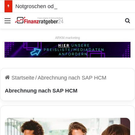
Notgroschen oder investieren? Wie man Prioritäten im eigenen Finanzplan setzt
Menü
S
ARKM.marketing
Startseite
/
Abrechnung nach SAP HCM
Abrechnung nach SAP HCM