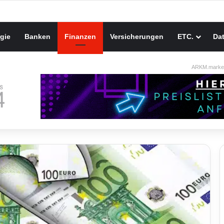
gie
Banken
Finanzen
Versicherungen
ETC.
Da
ARKM.market