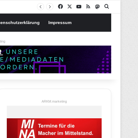
Notgroschen oder investieren? Wie man Prioritäten im eigenen Finanzplan setzt
Facebook
X
YouTube
RSS
Mastodon
Suchen nach
tenschutzerklärung
Impressum
ing
ARKM.marketing