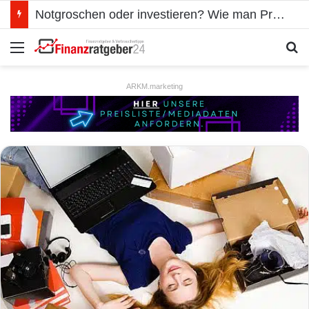
Notgroschen oder investieren? Wie man Prioritäten im eigenen Finanzplan setzt
Menü
S
ARKM.marketing