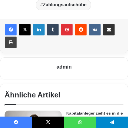
Zahlungsaufschübe
LinkedIn
Tumblr
Pinterest
Reddit
VKontakte
Teile per E-Mail
Drucken
admin
Ähnliche Artikel
Kapitalanleger zieht es in die
Stadt
3. August 2011