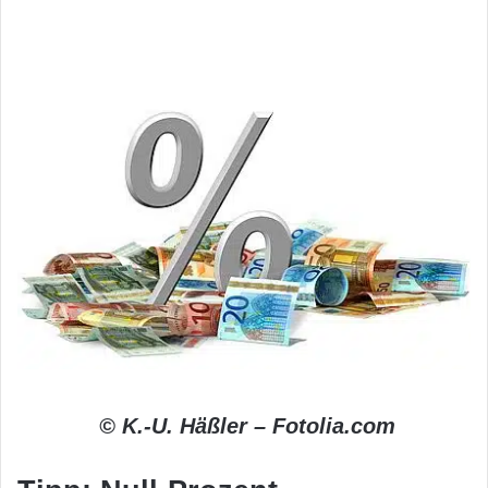
© K.-U. Häßler – Fotolia.com