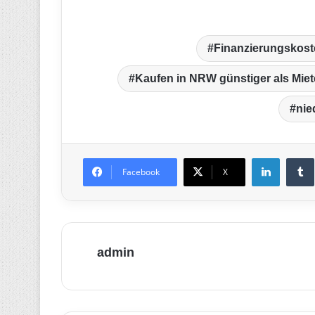
Finanzierungskost
Kaufen in NRW günstiger als Mie
nie
LinkedIn
T
Facebook
X
admin