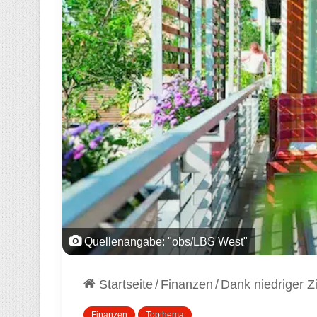
Quellenangabe: "obs/LBS West"
Startseite
/
Finanzen
/
Dank niedriger Z
Finanzen
Topthema