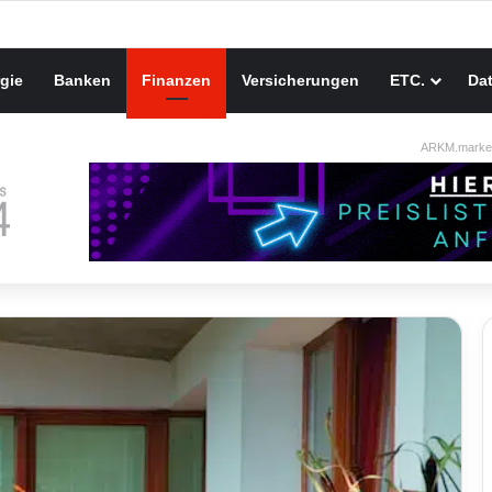
gie
Banken
Finanzen
Versicherungen
ETC.
Da
ARKM.market