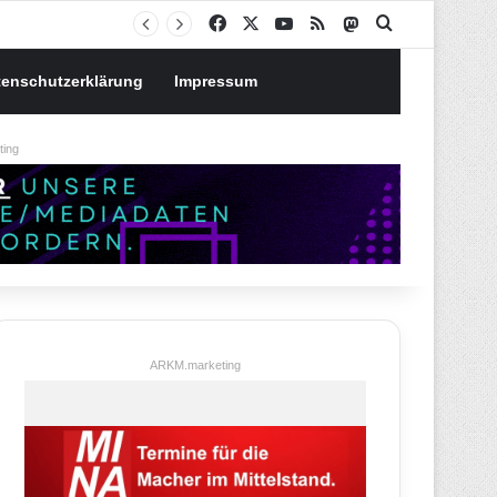
Notgroschen oder investieren? Wie man Prioritäten im eigenen Finanzplan setzt
Facebook
X
YouTube
RSS
Mastodon
Suchen nach
tenschutzerklärung
Impressum
ing
ARKM.marketing