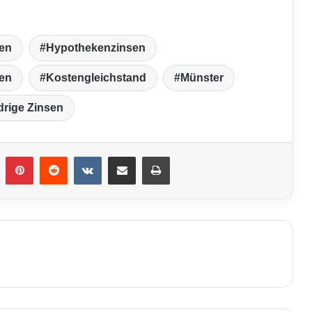
en
Hypothekenzinsen
ten
Kostengleichstand
Münster
drige Zinsen
umblr
Pinterest
Reddit
VKontakte
Teile per E-Mail
Drucken