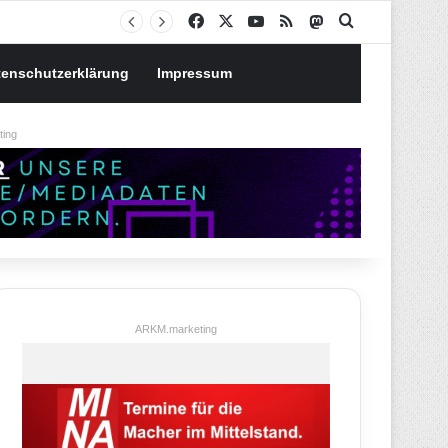
Notgroschen oder investieren? Wie man Prioritäten im eigenen Finanzplan setzt
Facebook
X
YouTube
RSS
Mastodon
Suchen nach
tenschutzerklärung
Impressum
ing
ARKM.marketing