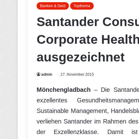
Banken & Geld
Topthema
Santander Cons
Corporate Healt
ausgezeichnet
admin
27. November 2015
Mönchengladbach
– Die Santande
exzellentes Gesundheitsmanag
Sustainable Management, Handelsbl
verliehen Santander im Rahmen des
der Exzellenzklasse. Damit i