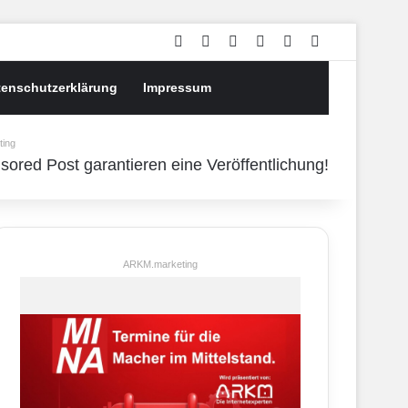
Facebook
X
YouTube
RSS
Mastodon
Suchen nach
tenschutzerklärung
Impressum
ing
ARKM.marketing