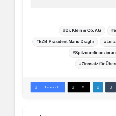
Dr. Klein & Co. AG
e
EZB-Präsident Mario Draghi
Leitz
Spitzenrefinanzierung
Zinssatz für Übe
LinkedIn
T
Facebook
X