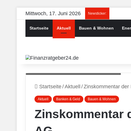
Mittwoch, 17. Juni 2026
Newsticker:
Startseite
Aktuell
Bauen & Wohnen
Ener
Quellenangabe: "obs/Dr. Klein & Co. AG"
Startseite
/
Aktuell
/
Zinskommentar der 
Aktuell
Banken & Geld
Bauen & Wohnen
Zinskommentar de
AG