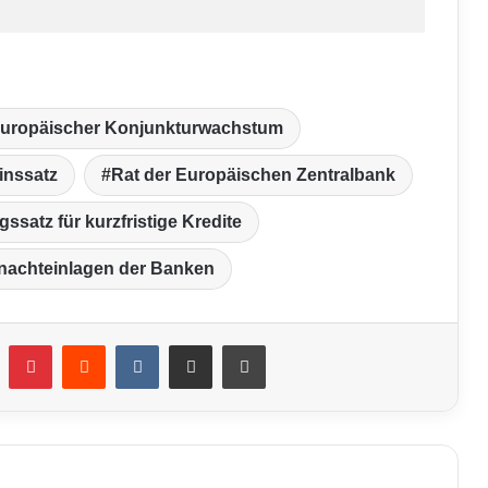
uropäischer Konjunkturwachstum
inssatz
Rat der Europäischen Zentralbank
ssatz für kurzfristige Kredite
rnachteinlagen der Banken
umblr
Pinterest
Reddit
VKontakte
Teile per E-Mail
Drucken