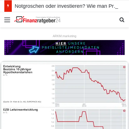
Notgroschen oder investieren? Wie man Prioritäten im eigenen Finanzplan setzt
Menü
S
ARKM.marketing