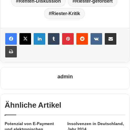
Renten-Diskussion
Riester-gefördert
Riester-Kritik
LinkedIn
Tumblr
Pinterest
Reddit
VKontakte
Teile per E-Mail
Drucken
admin
Ähnliche Artikel
Potenzial von E-Payment
Insolvenzen in Deutschland,
und elektronischen
Jahr 2014