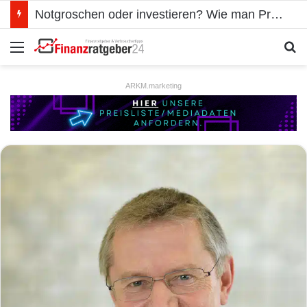
Notgroschen oder investieren? Wie man Prioritäten im eigenen Finanzplan setzt
Menü
S
ARKM.marketing