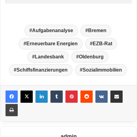
Aufgabenanalyse
Bremen
Erneuerbare Energien
EZB-Rat
Landesbank
Oldenburg
Schiffsfinanzierungen
Sozialimmobilien
LinkedIn
Tumblr
Pinterest
Reddit
VKontakte
Teile per E-Mail
Drucken
admin