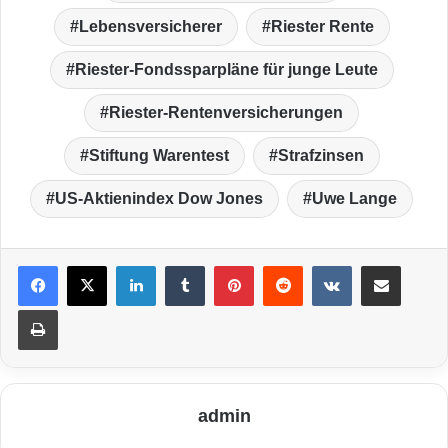
Lebensversicherer
Riester Rente
Riester-Fondssparpläne für junge Leute
Riester-Rentenversicherungen
Stiftung Warentest
Strafzinsen
US-Aktienindex Dow Jones
Uwe Lange
LinkedIn
Tumblr
Pinterest
Reddit
VKontakte
Teile per E-Mail
Drucken
admin