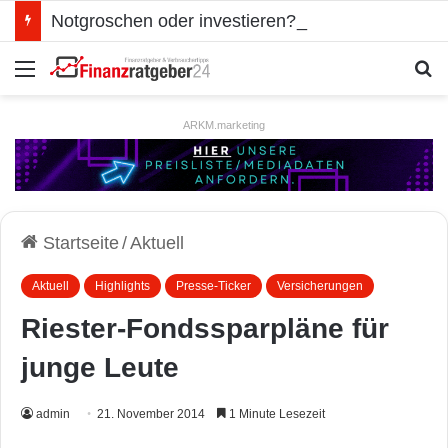
Notgroschen oder investieren? Wie man Prioritäten im eigenen Finanzplan setzt
Menü
S
ARKM.marketing
Startseite
/
Aktuell
Aktuell
Highlights
Presse-Ticker
Versicherungen
Riester-Fondssparpläne für
junge Leute
admin
21. November 2014
1 Minute Lesezeit