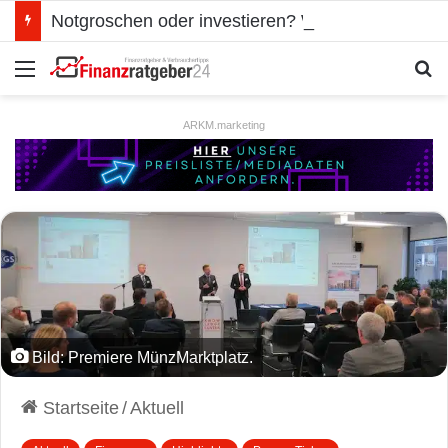
Notgroschen oder investieren? Wie man Prioritäten im eigenen Finanzplan setzt
Menü
S
ARKM.marketing
Bild: Premiere MünzMarktplatz.
Startseite
/
Aktuell