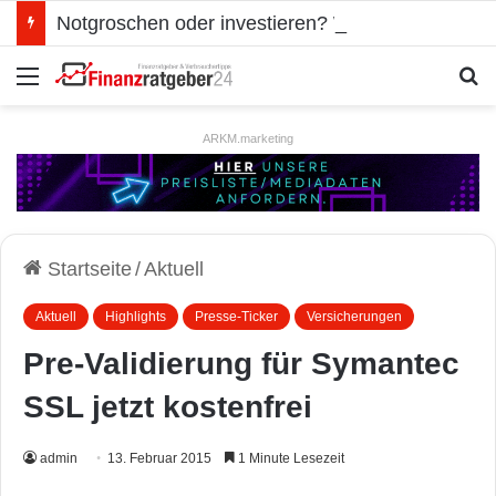
Notgroschen oder investieren? Wie man Prioritäten im eigenen Finanzplan setzt
Menü
S
ARKM.marketing
Startseite
/
Aktuell
Aktuell
Highlights
Presse-Ticker
Versicherungen
Pre-Validierung für Symantec
SSL jetzt kostenfrei
admin
13. Februar 2015
1 Minute Lesezeit