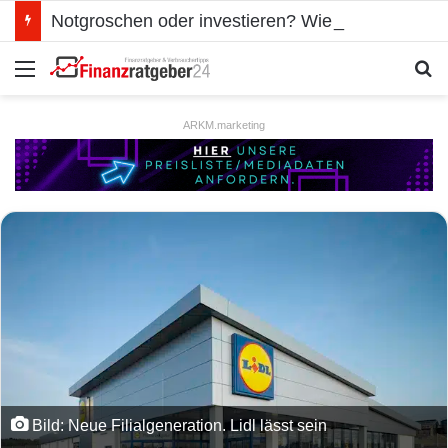
Notgroschen oder investieren? Wie man Prioritäten im eigenen Finanzplan setzt
Menü
S
ARKM.marketing
Bild: Neue Filialgeneration. Lidl lässt sein