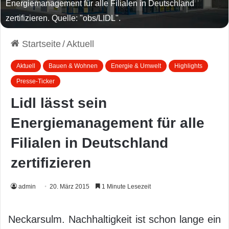
Energiemanagement für alle Filialen in Deutschland
zertifizieren. Quelle: "obs/LIDL".
Startseite
/
Aktuell
Aktuell
Bauen & Wohnen
Energie & Umwelt
Highlights
Presse-Ticker
Lidl lässt sein
Energiemanagement für alle
Filialen in Deutschland
zertifizieren
admin
20. März 2015
1 Minute Lesezeit
Neckarsulm. Nachhaltigkeit ist schon lange ein