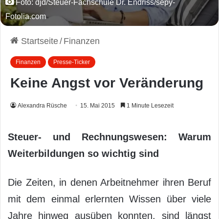
Foto: djd/Steuer-Fachschule Dr. Endriss/sepy-
Fotolia.com
Startseite
/
Finanzen
Finanzen
Presse-Ticker
Keine Angst vor Veränderung
Alexandra Rüsche
15. Mai 2015
1 Minute Lesezeit
Steuer- und Rechnungswesen: Warum
Weiterbildungen so wichtig sind
Die Zeiten, in denen Arbeitnehmer ihren Beruf
mit dem einmal erlernten Wissen über viele
Jahre hinweg ausüben konnten, sind längst