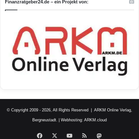
Finanzratgeber24.de – ein Projekt von:
© Copyright 2009 - 2026, All Rights Reserved |
ARKM Online Verlag,
Bergneustadt.
| Webhosting:
ARKM.cloud
Facebook
X
YouTube
RSS
Mastodon