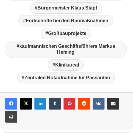
Bürgermeister Klaus Stapf
Fortschritte bei den Baumaßnahmen
Großbauprojekte
kaufmännischen Geschäftsführers Markus
Heming
Klinikareal
Zentralen Notaufnahme für Passanten
LinkedIn
Tumblr
Pinterest
Reddit
VKontakte
Teile per E-Mail
Drucken