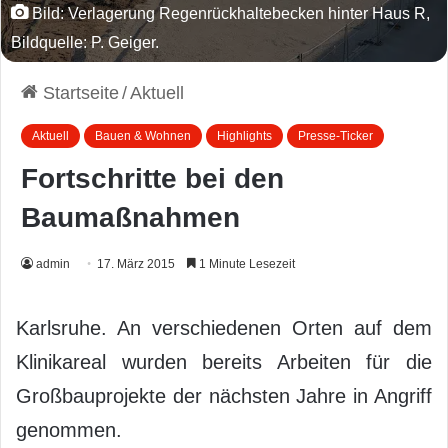
Bild: Verlagerung Regenrückhaltebecken hinter Haus R,
Bildquelle: P. Geiger.
Startseite
/
Aktuell
Aktuell
Bauen & Wohnen
Highlights
Presse-Ticker
Fortschritte bei den
Baumaßnahmen
admin
17. März 2015
1 Minute Lesezeit
Karlsruhe. An verschiedenen Orten auf dem
Klinikareal wurden bereits Arbeiten für die
Großbauprojekte der nächsten Jahre in Angriff
genommen.