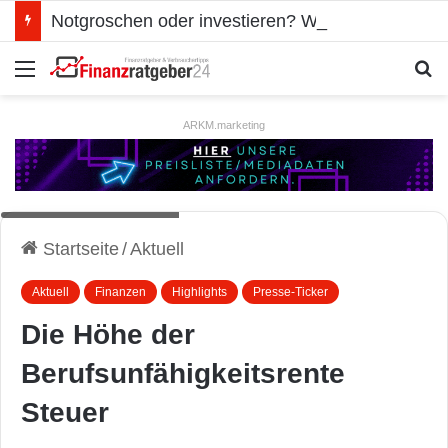
Notgroschen oder investieren? Wie man Prioritäten im eigenen Finanzplan setzt
Menü
S
ARKM.marketing
Quelle: PresseBox.
Startseite
/
Aktuell
Aktuell
Finanzen
Highlights
Presse-Ticker
Die Höhe der
Berufsunfähigkeitsrente
Steuer