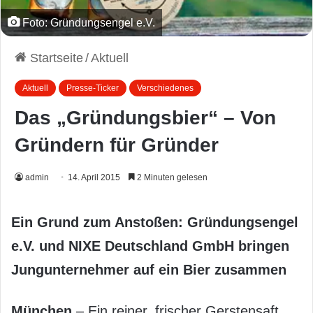
Foto: Gründungsengel e.V.
Startseite
/
Aktuell
Aktuell
Presse-Ticker
Verschiedenes
Das „Gründungsbier“ – Von
Gründern für Gründer
admin
14. April 2015
2 Minuten gelesen
Ein Grund zum Anstoßen: Gründungsengel
e.V. und NIXE Deutschland GmbH bringen
Jungunternehmer auf ein Bier zusammen
München
– Ein reiner, frischer Gerstensaft