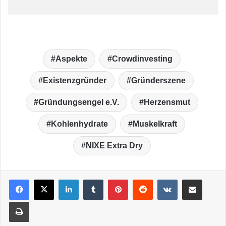
Aspekte
Crowdinvesting
Existenzgründer
Gründerszene
Gründungsengel e.V.
Herzensmut
Kohlenhydrate
Muskelkraft
NIXE Extra Dry
LinkedIn
Tumblr
Pinterest
Reddit
VKontakte
Teile per E-Mail
Drucken