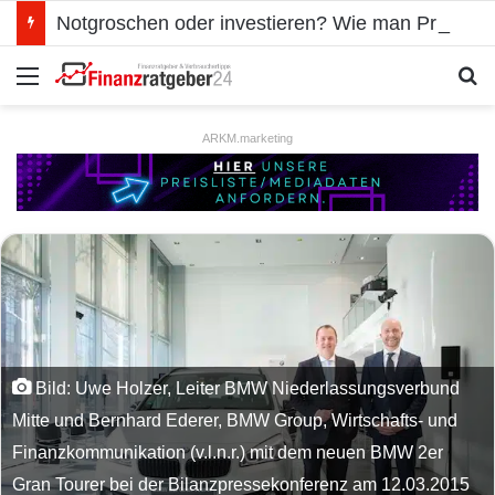
Notgroschen oder investieren? Wie man Prioritäten im eigenen Finanzplan setzt
Menü
S
ARKM.marketing
Bild: Uwe Holzer, Leiter BMW Niederlassungsverbund
Mitte und Bernhard Ederer, BMW Group, Wirtschafts- und
Finanzkommunikation (v.l.n.r.) mit dem neuen BMW 2er
Gran Tourer bei der Bilanzpressekonferenz am 12.03.2015