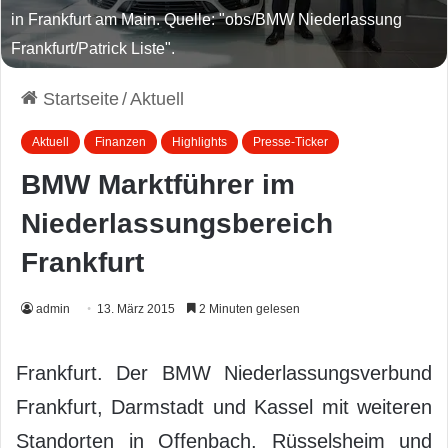
in Frankfurt am Main. Quelle: "obs/BMW Niederlassung
Frankfurt/Patrick Liste".
Startseite
/
Aktuell
Aktuell
Finanzen
Highlights
Presse-Ticker
BMW Marktführer im
Niederlassungsbereich
Frankfurt
admin
13. März 2015
2 Minuten gelesen
Frankfurt. Der BMW Niederlassungsverbund
Frankfurt, Darmstadt und Kassel mit weiteren
Standorten in Offenbach, Rüsselsheim und