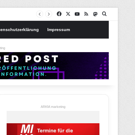
Notgroschen oder investieren? Wie man Prioritäten im eigenen Finanzplan setzt
Facebook
X
YouTube
RSS
Mastodon
Suchen nach
tenschutzerklärung
Impressum
ing
ARKM.marketing