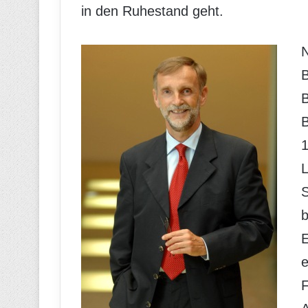
in den Ruhestand geht.
1
S
E
F