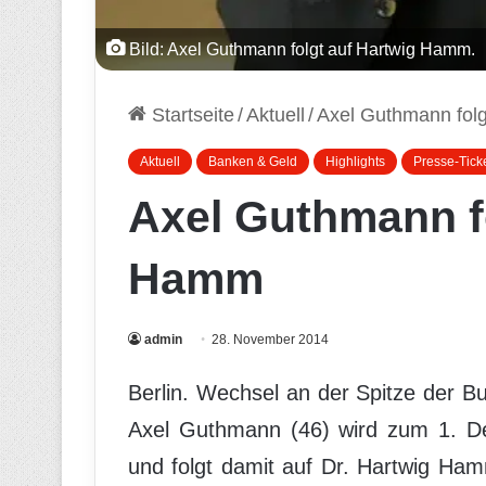
Bild: Axel Guthmann folgt auf Hartwig Hamm.
Startseite
/
Aktuell
/
Axel Guthmann fol
Aktuell
Banken & Geld
Highlights
Presse-Tick
Axel Guthmann fo
Hamm
admin
28. November 2014
Berlin. Wechsel an der Spitze der 
Axel Guthmann (46) wird zum 1. D
und folgt damit auf Dr. Hartwig Ha