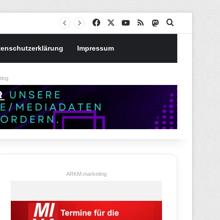
Notgroschen oder investieren? Wie man Prioritäten im eigenen Finanzplan setzt
Facebook
X
YouTube
RSS
Mastodon
Suchen nach
tenschutzerklärung
Impressum
ing
ARKM.marketing