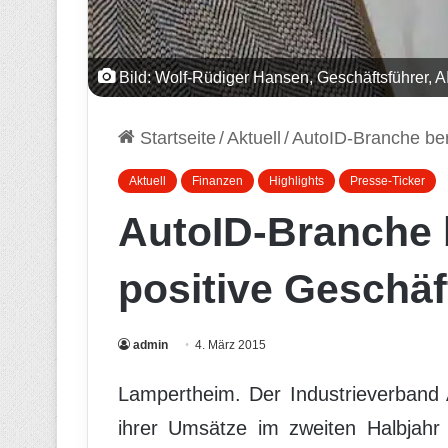
Bild: Wolf-Rüdiger Hansen, Geschäftsführer, A
Startseite
/
Aktuell
/
AutoID-Branche ber
Aktuell
Finanzen
Highlights
Presse-Ticker
AutoID-Branche 
positive Geschä
admin
4. März 2015
Lampertheim. Der Industrieverband 
ihrer Umsätze im zweiten Halbjahr