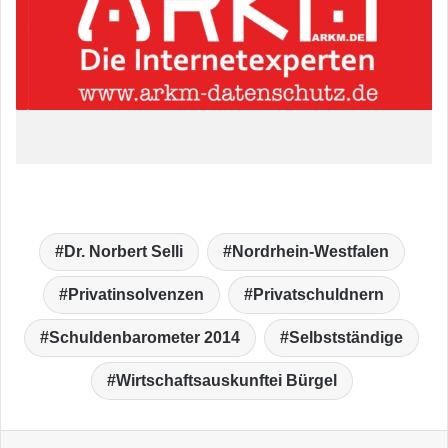
Dr. Norbert Selli
Nordrhein-Westfalen
Privatinsolvenzen
Privatschuldnern
Schuldenbarometer 2014
Selbstständige
Wirtschaftsauskunftei Bürgel
LinkedIn
Tumblr
Pinterest
Reddit
VKontakte
Teile per E-Mail