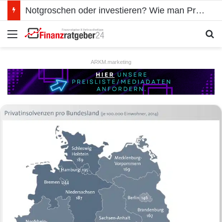
Notgroschen oder investieren? Wie man Prioritäten im eigenen Finanzplan setzt
Menü
S
ARKM.marketing