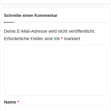
Schreibe einen Kommentar
Deine E-Mail-Adresse wird nicht veröffentlicht.
Erforderliche Felder sind mit
*
markiert
K
o
m
m
e
n
t
a
Name
*
r