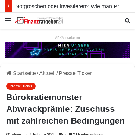
Notgroschen oder investieren? Wie man Prioritäten im eigenen Finanzplan setzt
Menü
S
ARKM.marketing
Startseite
/
Aktuell
/
Presse-Ticker
Presse-Ticker
Bürokratiemonster
Abwrackprämie: Zuschuss
mit zahlreichen Bedingungen
admin
7. Februar 2009
0
2 Minuten gelesen