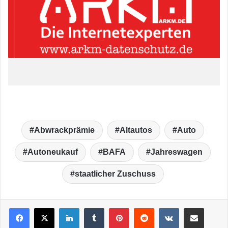
Abwrackprämie
Altautos
Auto
Autoneukauf
BAFA
Jahreswagen
staatlicher Zuschuss
LinkedIn
Tumblr
Pinterest
Reddit
VKontakte
Teile per E-Mail