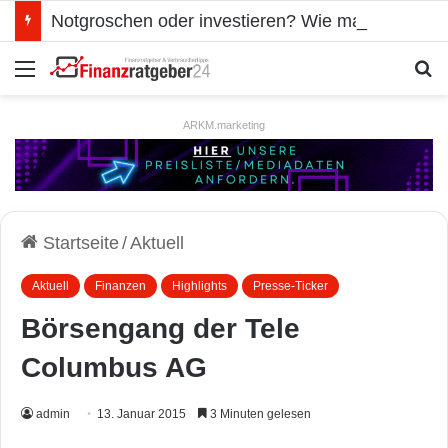
Notgroschen oder investieren? Wie man Prioritäten im eigenen Finanzplan setzt
Menü
S
ARKM.marketing
Startseite
/
Aktuell
Aktuell
Finanzen
Highlights
Presse-Ticker
Börsengang der Tele
Columbus AG
admin
13. Januar 2015
3 Minuten gelesen